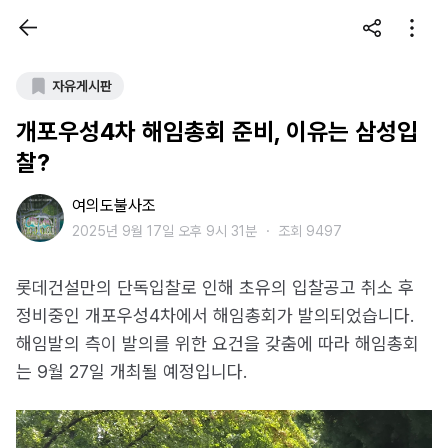
자유게시판
개포우성4차 해임총회 준비, 이유는 삼성입
찰?
여의도불사조
2025년 9월 17일 오후 9시 31분
・
조회 9497
롯데건설만의 단독입찰로 인해 초유의 입찰공고 취소 후
정비중인 개포우성4차에서 해임총회가 발의되었습니다.
해임발의 측이 발의를 위한 요건을 갖춤에 따라 해임총회
는 9월 27일 개최될 예정입니다.