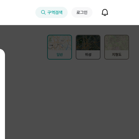
구역검색
로그인
일반
위성
지형도