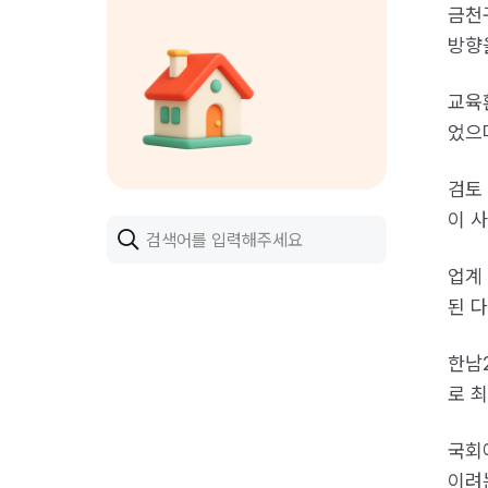
금천
방향
교육
었으
검토
이 
검색어를 입력하세요. ESC 키를 눌러 검색어를 지울 수
업계
된 
한남
로 
국회
이려