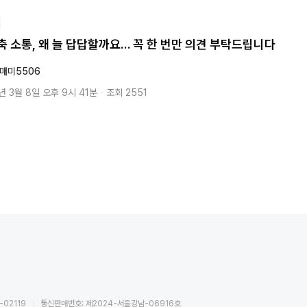
축 소통, 왜 늘 답답할까요… 꼭 한 번만 의견 부탁드립니다
매미5506
년 3월 8일 오후 9시 41분
・
조회 2551
02119
통신판매번호: 제2024-서울강남-06916호