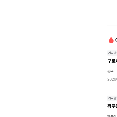
게시판
구로
짱구
2026
게시판
광주
화통한