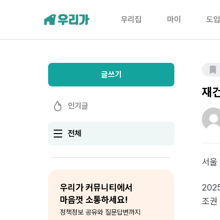
우리집
마이
도입
글쓰기
재건
인기글
전체
서울
우리가 커뮤니티에서
20
마음껏 소통하세요!
조권
정책정보 공유와 질문답변까지