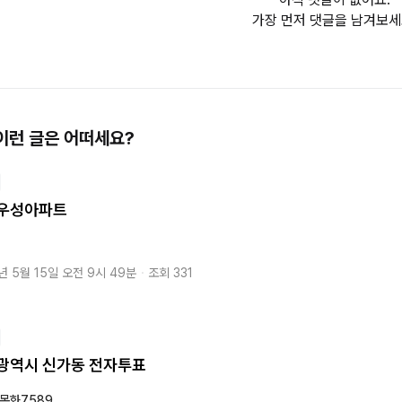
가장 먼저 댓글을 남겨보세
이런 글은 어떠세요?
우성아파트
년 5월 15일 오전 9시 49분
・
조회 331
광역시 신가동 전자투표
목화7589