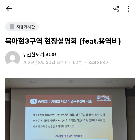
자유게시판
북아현3구역 현장설명회 (feat.용역비)
무안한토끼5038
2025년 8월 30일 오후 6시 53분
・
조회 3580