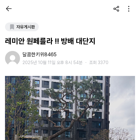
자유게시판
레미안 원페를라 !! 방배 대단지
달콤한키위8465
2025년 10월 11일 오후 8시 54분
・
조회 3370