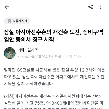
자유게시판
잠실 아시아선수촌의 재건축 도전, 정비구역
입안 동의서 징구 시작
여의도불사조
2025년 8월 7일 오전 1시 36분
・
조회 7722
얼마전 GS건설로 시공사를 뽑은 잠실 우성 1·2·3차와 이웃
하고 있는 잠실 아시아선수촌 아파트에서도 재건축을 위한
시동을 걸기 시작하였습니다.
(가칭)아시아선수촌 재건축 추진준비위원회에서는 4번의
설명회 끝에 최고 75층, 약 3400세대의 정비계획안을 마