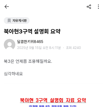
자유게시판
북아현3구역 설명회 요약
달콤한키위8465
2025년 9월 15일 오전 8시 11분
・
조회 4240
북3은 언제쯤 조용해질까요.
심각하네요