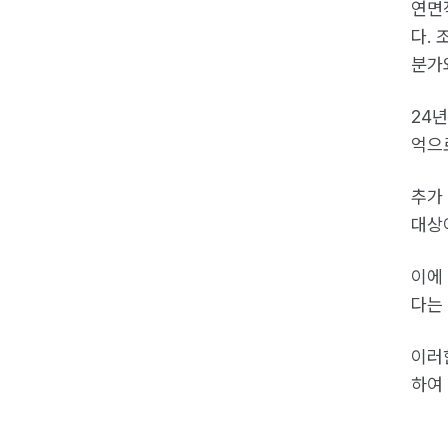
연면
다.
분가
24년
억으
추가
대상
이에
다는
이러
하여