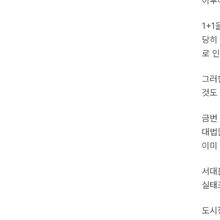
이후
1+
당히
로 
그러
것도
금번
대법
이미
서대
실태
도시