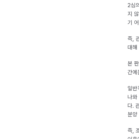
2심
지 
기 어
즉,
대해
본 
간에
일반
나와
다.
분양
즉,